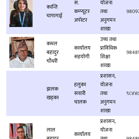
स.
योजना
कान्ति
कम्प्यूटर
तथा
9809
चापागाई
अपरेटर
अनुगमन
शाखा
उच्च तथा
कमल
कार्यालय
प्राविधिक
बहादुर
9848
सहयोगी
शिक्षा
चौधरी
शाखा
प्रशासन,
हलुका
योजना
झलक
सवारी
तथा
९८४४
खड्का
चालक
अनुगमन
शाखा
प्रशासन,
लाल
योजना
कार्यालय
बहादुर
तथा
9848