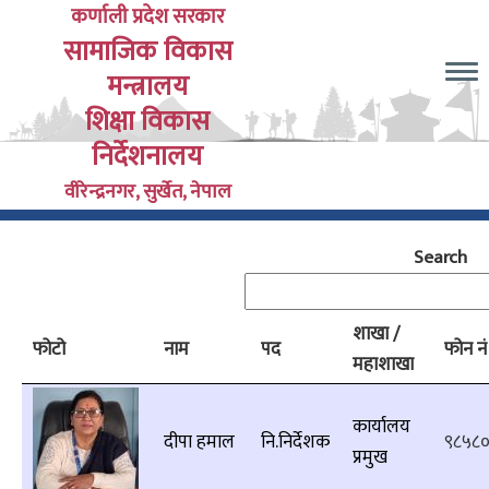
Skip
कर्णाली प्रदेश सरकार
सामाजिक विकास
to
main
मन्त्रालय
content
शिक्षा विकास
निर्देशनालय
वीरेन्द्रनगर, सुर्खेत, नेपाल
Search
शाखा /
फोटो
नाम
पद
फोन नं
महाशाखा
कार्यालय
दीपा हमाल
नि.निर्देशक
९८५८
प्रमुख