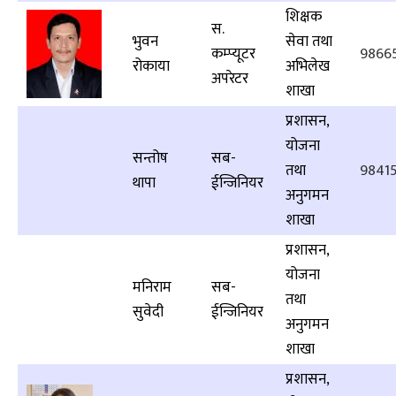
शिक्षक
स.
भुवन
सेवा तथा
कम्प्यूटर
9866
रोकाया
अभिलेख
अपरेटर
शाखा
प्रशासन,
योजना
सन्तोष
सब-
तथा
9841
थापा
ईन्जिनियर
अनुगमन
शाखा
प्रशासन,
योजना
मनिराम
सब-
तथा
सुवेदी
ईन्जिनियर
अनुगमन
शाखा
प्रशासन,