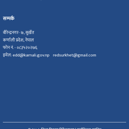
सम्पर्क
वीरेन्द्रनगर- ७, सुर्खेत
कर्णाली प्रदेश, नेपाल
फोन नं. - ०८३५२०२७६
इमेल: edd@karnali.gov.np redsurkhet@gmail.com