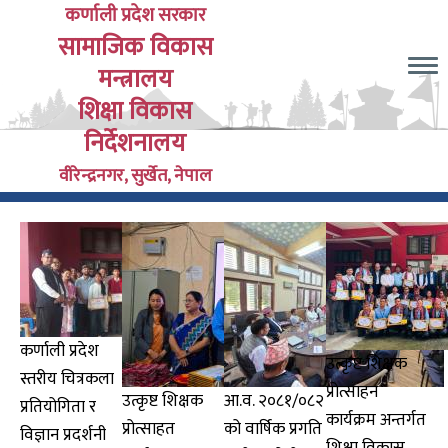
Skip
कर्णाली प्रदेश सरकार
सामाजिक विकास
to
main
मन्त्रालय
content
शिक्षा विकास
निर्देशनालय
वीरेन्द्रनगर, सुर्खेत, नेपाल
कर्णाली प्रदेश
उत्कृष्ट शिक्षक
स्तरीय चित्रकला
प्रोत्साहन
उत्कृष्ट शिक्षक
आ.व. २०८१/०८२
प्रतियोगिता र
कार्यक्रम अन्तर्गत
प्रोत्साहत
को वार्षिक प्रगति
विज्ञान प्रदर्शनी