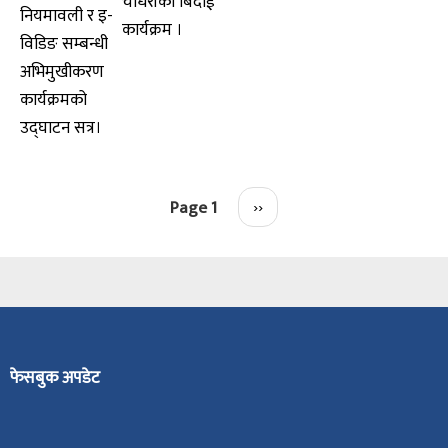
चौधरीको बिदाई
नियमावली र इ-
कार्यक्रम ।
विडिङ सम्बन्धी
अभिमुखीकरण
कार्यक्रमको
उद्घाटन सत्र।
Pagination
Page 1
Next
››
page
फेसबुक अपडेट