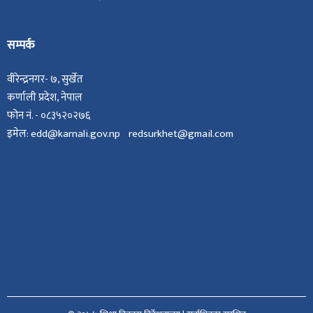
सम्पर्क
वीरेन्द्रनगर- ७, सुर्खेत
कर्णाली प्रदेश, नेपाल
फोन नं. - ०८३५२०२७६
इमेल: edd@karnali.gov.np redsurkhet@gmail.com