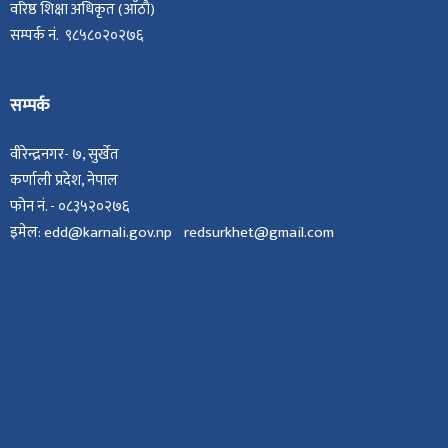
वरिष्ठ शिक्षा अधिकृत (आँठौ)
सम्पर्क नं. ९८५८०२०२७६
सम्पर्क
वीरेन्द्रनगर- ७, सुर्खेत
कर्णाली प्रदेश, नेपाल
फोन नं. - ०८३५२०२७६
इमेल: edd@karnali.gov.np redsurkhet@gmail.com