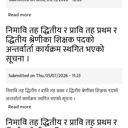
मात्र)
को
Read more
about
लागि
कर्णाली
आवेदन
निमावि तह द्धितीय र प्रावि तह प्रथम र
प्रदेश
पेस
द्धितीय श्रेणीका शिक्षक पदको
र
गर्ने
अन्तर्वार्ता कार्यक्रम स्थगित भएको
जिल्ला
सम्बन्धी
अनुसार
सूचना ।
अत्यन्त
माध्यमिक
जरुरी
शिक्षा
सूचना।।
Submitted on
Thu, 05/07/2026 - 11:23
परीक्षा
(SEE)
निमावि तह द्धितीय र प्रावि तह प्रथम र द्धितीय श्रेणीका शिक्षक पदको
परीक्षाको
अन्तर्वार्ता कार्यक्रम स्थगित भएको सूचना ।
नतिजा
Read more
about
२०८२
निमावि
(साधारण
निमावि तह द्धितीय र प्रावि तह प्रथम र
तह
र