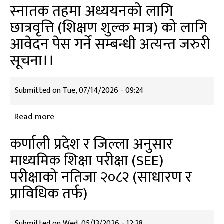
स्‍नातक तहमा अध्ययनको लागि
विकास
छात्रवृत्ति (शिक्षण शुल्क मात्र) को लागि
निर्देशनालयको
आवेदन पेस गर्ने सम्बन्धी अत्यन्त जरुरी
आ.व.२०८२/०८३
को
सूचना।।
शिर्षक
अनुसार
Submitted on
Tue, 07/14/2026 - 09:24
वार्षिक
प्रगती
Read more
about
विवरण
स्‍नातक
कर्णाली प्रदेश र जिल्ला अनुसार
तहमा
माध्यमिक शिक्षा परीक्षा (SEE)
अध्ययनको
परीक्षाको नतिजा २०८२ (साधारण र
लागि
छात्रवृत्ति
प्राविधिक तर्फ)
(शिक्षण
शुल्क
Submitted on
Wed, 05/13/2026 - 12:28