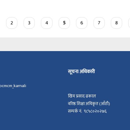
ge
Page
2
Page
3
Page
4
Current
5
Page
6
Page
7
Page
8
page
सूचना अधिकारी
ocmcm_karnali
खिम प्रसाद ढकाल
वरिष्ठ शिक्षा अधिकृत (आँठौ)
सम्पर्क नं. ९८५८०२०२७६