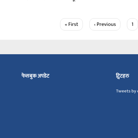
Pagination
First
« First
Previous
‹ Previous
Pa
1
page
page
फेसबुक अपडेट
ट्विटहरु
Tweets by 