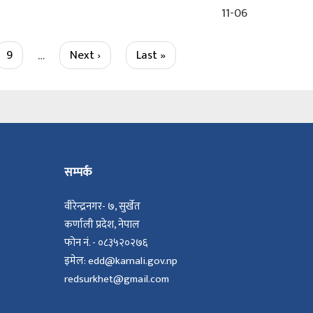
11-06
Page
9
…
Next
Next ›
Last
Last »
page
page
सम्पर्क
वीरेन्द्रनगर- ७, सुर्खेत
कर्णाली प्रदेश, नेपाल
फोन नं. - ०८३५२०२७६
इमेल: edd@karnali.gov.np
redsurkhet@gmail.com