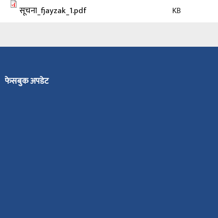
सूचना_fjayzak_1.pdf
KB
फेसबुक अपडेट