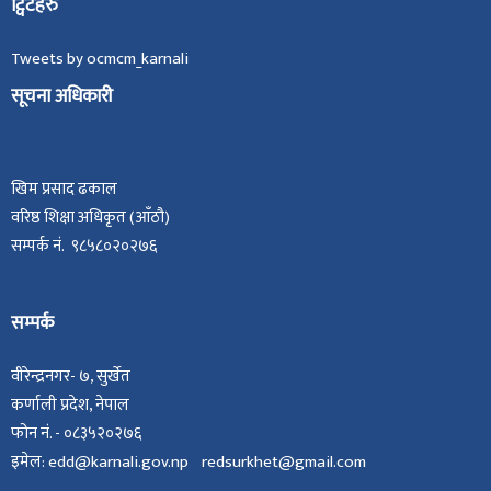
ट्विटहरु
Tweets by ocmcm_karnali
सूचना अधिकारी
खिम प्रसाद ढकाल
वरिष्ठ शिक्षा अधिकृत (आँठौ)
सम्पर्क नं. ९८५८०२०२७६
सम्पर्क
वीरेन्द्रनगर- ७, सुर्खेत
कर्णाली प्रदेश, नेपाल
फोन नं. - ०८३५२०२७६
इमेल: edd@karnali.gov.np redsurkhet@gmail.com