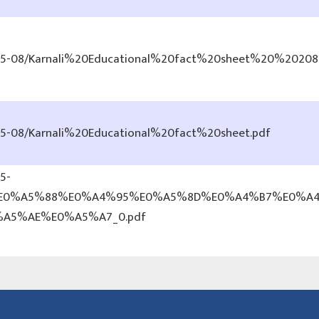
2025-08/Karnali%20Educational%20fact%20sheet%20%202081
2025-08/Karnali%20Educational%20fact%20sheet.pdf
25-
E0%A5%88%E0%A4%95%E0%A5%8D%E0%A4%B7%E0%A
A5%AE%E0%A5%A7_0.pdf