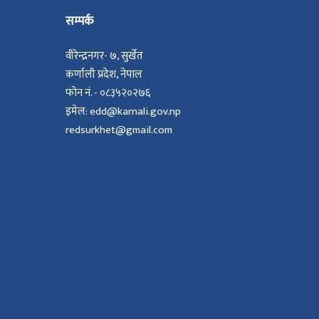
सम्पर्क
वीरेन्द्रनगर- ७, सुर्खेत
कर्णाली प्रदेश, नेपाल
फोन नं. - ०८३५२०२७६
इमेल: edd@karnali.gov.np
redsurkhet@gmail.com