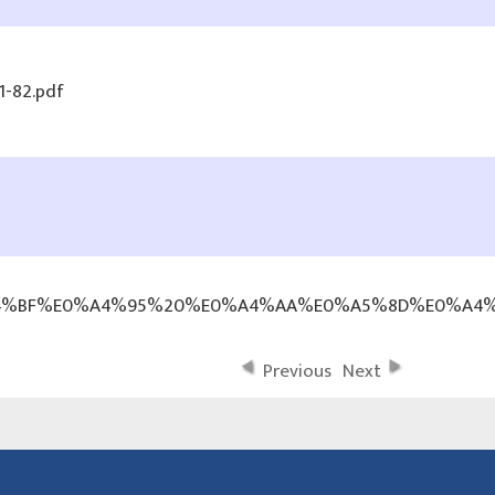
-82.pdf
4%BF%E0%A4%95%20%E0%A4%AA%E0%A5%8D%E0%A4
Previous
Next